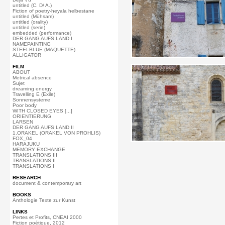
untitled (C. D/ A.)
Fiction of poetry-heyala helbestane
untitled (Mühsam)
untitled (orality)
untitled (serie)
embedded (performance)
DER GANG AUFS LAND I
NAMEPAINTING
STEELBLUE (MAQUETTE)
ALLIGATOR
FILM
ABOUT
Metrical absence
Sujet
dreaming energy
Travelling E (Exile)
Sonnensysteme
Poor body
WITH CLOSED EYES [...]
ORIENTIERUNG
LARSEN
DER GANG AUFS LAND II
1.ORAKEL (ORAKEL VON PROHLIS)
FOX_04
HARAJUKU
MEMORY EXCHANGE
TRANSLATIONS III
TRANSLATIONS II
TRANSLATIONS I
RESEARCH
document & contemporary art
BOOKS
Anthologie Texte zur Kunst
LINKS
Pertes et Profits, CNEAI 2000
Fiction poétique, 2012