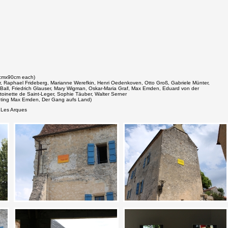
5cmx90cm each)
r, Raphael Frideberg, Marianne Werefkin, Henri Oedenkoven, Otto Groß, Gabriele Münter,
all, Friedrich Glauser, Mary Wigman, Oskar-Maria Graf, Max Emden, Eduard von der
toinette de Saint-Leger, Sophie Täuber, Walter Serner
ainting Max Emden, Der Gang aufs Land)
, Les Arques