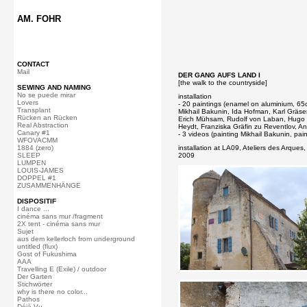
AM. FOHR
CONTACT
Mail
DER GANG AUFS LAND I
[the walk to the countryside]
SEWING AND NAMING
No se puede mirar
installation
Lovers
- 20 paintings (enamel on aluminium, 6
Transplant
Mikhail Bakunin, Ida Hofman, Karl Gräse
Rücken an Rücken
Erich Mühsam, Rudolf von Laban, Hugo B
Real Abstraction
Heydt, Franziska Gräfin zu Reventlov, An
Canary #1
- 3 videos (painting Mikhail Bakunin, p
WFOVACMM
1884 (zero)
installation at LA09, Ateliers des Arques
SLEEP
2009
LUMPEN
LOUIS-JAMES
DOPPEL #1
ZUSAMMENHÄNGE
DISPOSITIF
I dance ...
cinéma sans mur /fragment
2X tent - cinéma sans mur
Sujet
aus dem kellerloch from underground
untitled (flux)
Gost of Fukushima
AAA
Travelling E (Exile) / outdoor
Der Garten
Stichwörter
why is there no color...
Pathos
Déjà Vu